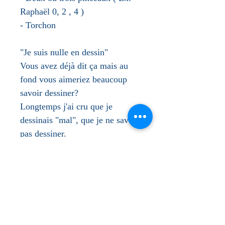
Raphaël 0, 2 , 4 )
- Torchon
"Je suis nulle en dessin"
Vous avez déjà dit ça mais au
fond vous aimeriez beaucoup
savoir dessiner?
Longtemps j'ai cru que je
dessinais "mal", que je ne savais
pas dessiner.
Laissez-moi vous transmettre
tous mes secrets pour dominer le
crayon, le pinceau et l'aquarelle.
J'ai développé une technique qui
vous permettra de gagner
confiance en vous et découvrir