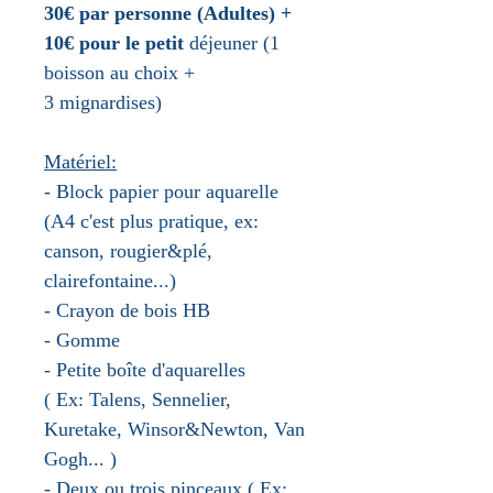
30€ par personne (Adultes) +
10€ pour le petit
déjeuner (1
boisson au choix +
3 mignardises)
Matériel
:
- Block papier pour aquarelle
(A4 c'est plus pratique, ex:
canson, rougier&plé,
clairefontaine...)
-
Crayon
de bois
HB
- Gomme
- Petite boîte d'aquarelles
( Ex: Talens, Sennelier,
Kuretake, Winsor&Newton, Van
Gogh... )
- Deux ou trois pinceaux ( Ex: