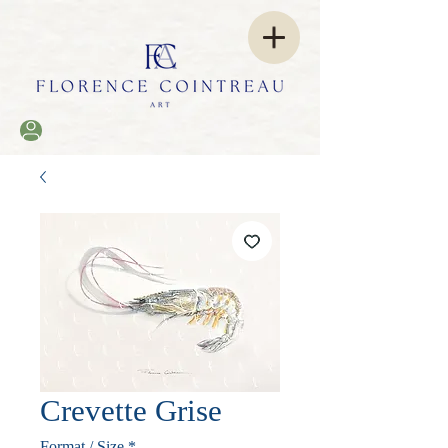
Crevette Grise
Format / Size
*