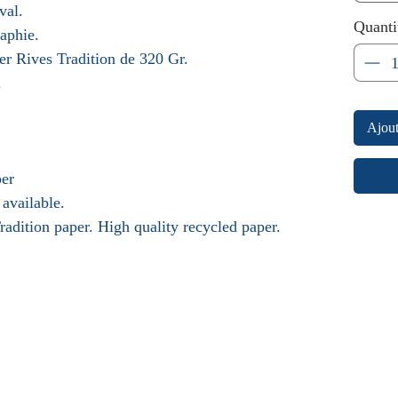
val.
Quanti
raphie.
ier Rives Tradition de 320 Gr.
.
Ajout
er
 available.
radition paper. High quality recycled paper.