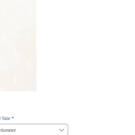
/ Size
*
ctionner